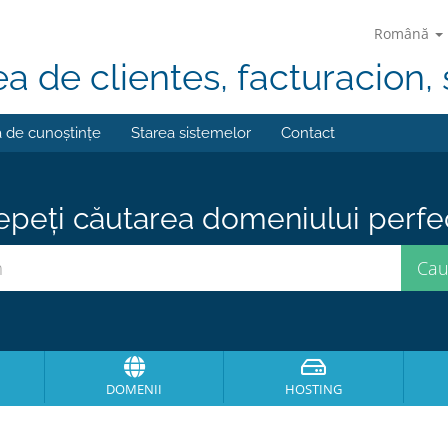
Română
ea de clientes, facturacion, 
a de cunoștințe
Starea sistemelor
Contact
epeți căutarea domeniului perfect
DOMENII
HOSTING