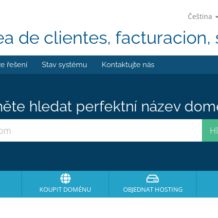
Čeština
ea de clientes, facturacion, 
e řešení
Stav systému
Kontaktujte nás
ěte hledat perfektní název domé
KOUPIT DOMÉNU
OBJEDNAT HOSTING