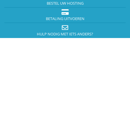
BESTEL UW HOSTING
BETALING UITVOEREN
HULP NODIG MET IETS ANDERS?