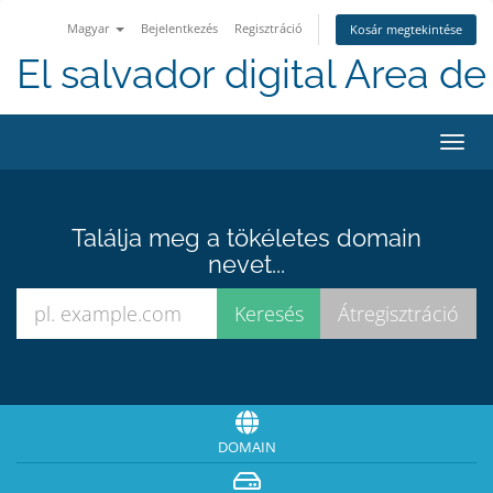
Magyar
Bejelentkezés
Regisztráció
Kosár megtekintése
El salvador digital Area de 
Váltá
a
navig
Találja meg a tökéletes domain
nevet...
DOMAIN