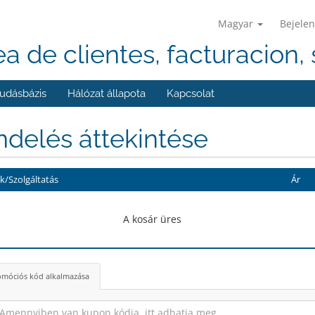
Magyar
Bejelen
ea de clientes, facturacion, 
udásbázis
Hálózat állapota
Kapcsolat
delés áttekintése
/Szolgáltatás
Ár
A kosár üres
móciós kód alkalmazása