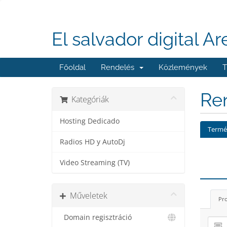
El salvador digital Ar
Főoldal
Rendelés
Közlemények
T
Ren
Kategóriák
Hosting Dedicado
Termék
Radios HD y AutoDj
Video Streaming (TV)
Műveletek
Pro
Domain regisztráció