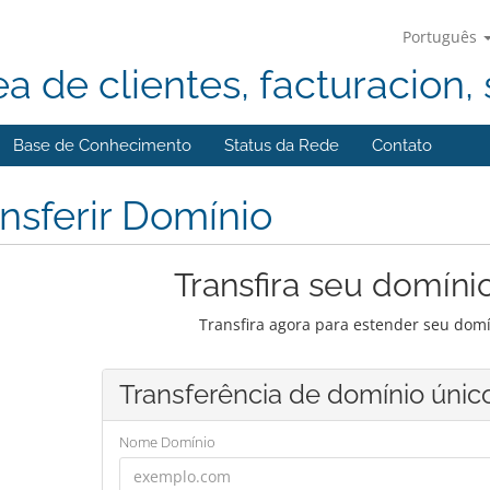
Português
ea de clientes, facturacion, 
Base de Conhecimento
Status da Rede
Contato
nsferir Domínio
Transfira seu domíni
Transfira agora para estender seu domí
Transferência de domínio únic
Nome Domínio