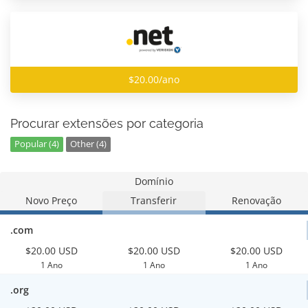
$20.00/ano
Procurar extensões por categoria
Popular (4)
Other (4)
Domínio
Novo Preço
Transferir
Renovação
.com
$20.00 USD
$20.00 USD
$20.00 USD
1 Ano
1 Ano
1 Ano
.org