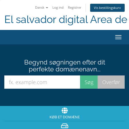
Dansk
Log ind
Registrer
Vis bestillingskurv
El salvador digital Area de 
Skift
navig
Begynd søgningen efter dit
perfekte domænenavn...
KØB ET DOMÆNE