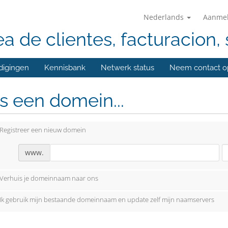
Nederlands
Aanme
ea de clientes, facturacion, 
digingen
Kennisbank
Netwerk status
Neem contact o
s een domein...
Registreer een nieuw domein
www.
Verhuis je domeinnaam naar ons
Ik gebruik mijn bestaande domeinnaam en update zelf mijn naamservers