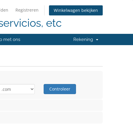
lden
Registreren
Winkelwagen bekijken
servicios, etc
p met ons
Rekening
Controleer