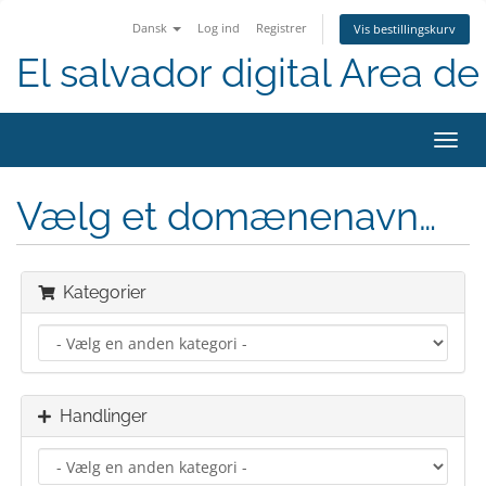
Dansk
Log ind
Registrer
Vis bestillingskurv
El salvador digital Area de 
Skift
navig
Vælg et domænenavn…
Kategorier
Handlinger